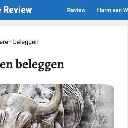
e Review
Review
Harm van W
leren beleggen
ren beleggen