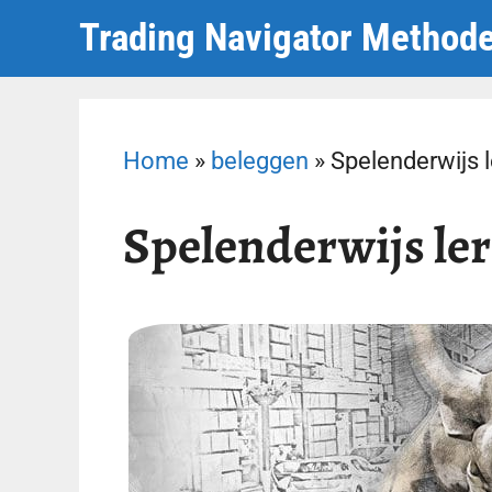
Ga
Trading Navigator Method
naar
de
inhoud
Home
»
beleggen
»
Spelenderwijs 
Spelenderwijs le