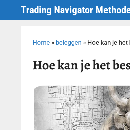
Ga
Trading Navigator Method
naar
de
inhoud
Home
»
beleggen
»
Hoe kan je het
Hoe kan je het be